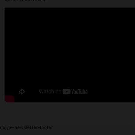
gigya--newsletter-footer