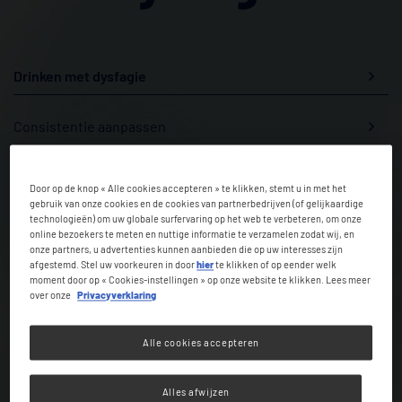
Drinken met dysfagie
Consistentie aanpassen
De juiste consistentie
Door op de knop « Alle cookies accepteren » te klikken, stemt u in met het
gebruik van onze cookies en de cookies van partnerbedrijven (of gelijkaardige
technologieën) om uw globale surfervaring op het web te verbeteren, om onze
Productinformatie
online bezoekers te meten en nuttige informatie te verzamelen zodat wij, en
onze partners, u advertenties kunnen aanbieden die op uw interesses zijn
afgestemd. Stel uw voorkeuren in door
hier
te klikken of op eender welk
Verdikte drankjes
moment door op « Cookies-instellingen » op onze website te klikken. Lees meer
over onze
Privacyverklaring
Alle cookies accepteren
Het menselijk lichaam heeft water nodig om te overleven.
Zo bestaat het menselijk lichaam uit ongeveer 60% water
Alles afwijzen