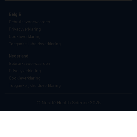
België
Gebruiksvoorwaarden
Privacyverklaring
Cookieverklaring
Toegankelijkheidsverklaring
Nederland
Gebruiksvoorwaarden
Privacyverklaring
Cookieverklaring
Toegankelijkheidsverklaring
© Nestlé Health Science 2026