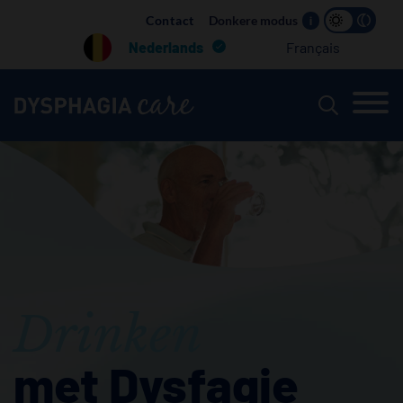
Main
Contact
Donkere modus
i
navigation
Nederlands
Français
Drinken
met Dysfagie