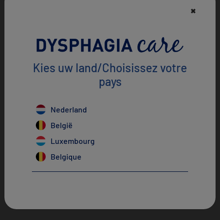
×
Kies uw land/Choisissez votre
pays
Je kunt olie, boter of
Zorg ervoor dat het
room toevoegen om
voedsel een gladde en
gerechten zachter te
uniforme textuur heeft
×
Nederland
maken en/of te
(zonder klontjes)
België
bevochtigen
voordat je het serveert,
zodat het veilig kan
Luxembourg
worden ingenomen.
Belgique
Zorg ervoor dat elke
hap compact is en
gemakkelijk kan
worden doorgeslikt.