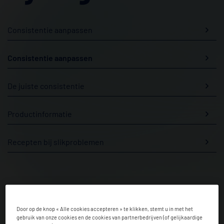
Consistentie aanpassen
Consistentie aanpassen
De juiste consistentie
Productinformatie
Recepten bij slikproblemen
Hoe maak je voedsel met een
aangepaste consistentie
Door op de knop « Alle cookies accepteren » te klikken, stemt u in met het
gebruik van onze cookies en de cookies van partnerbedrijven (of gelijkaardige