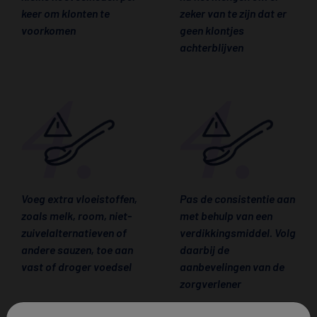
keer om klonten te
zeker van te zijn dat er
voorkomen
geen klontjes
achterblijven
Voeg extra vloeistoffen,
Pas de consistentie aan
zoals melk, room, niet-
met behulp van een
zuivelalternatieven of
verdikkingsmiddel. Volg
andere sauzen, toe aan
daarbij de
vast of droger voedsel
aanbevelingen van de
zorgverlener