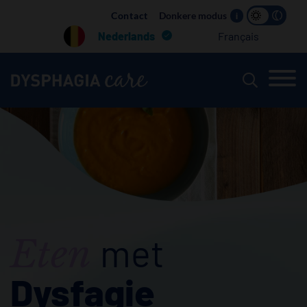
Main
Contact
Donkere modus
i
navigation
Nederlands
Français
met
Eten
Dysfagie