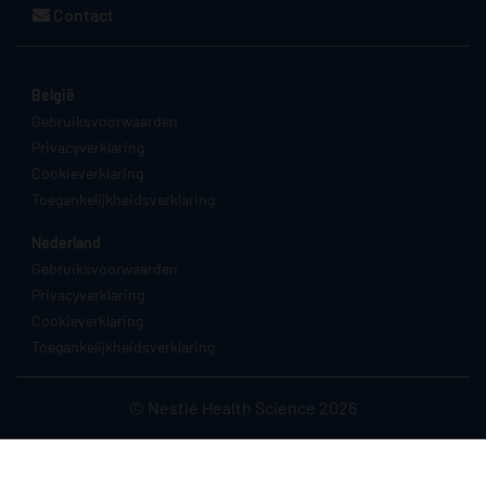
Contact
België
Gebruiksvoorwaarden
Privacyverklaring
Cookieverklaring
Toegankelijkheidsverklaring
Nederland
Gebruiksvoorwaarden
Privacyverklaring
Cookieverklaring
Toegankelijkheidsverklaring
© Nestlé Health Science 2026