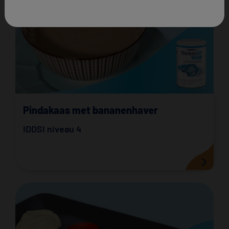
Pindakaas met bananenhaver
IDDSI niveau 4