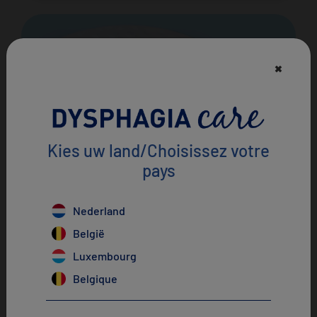
×
Kies uw land/Choisissez votre
pays
Hummus van basilicum en worteldip
×
Nederland
IDDSI niveau 4
België
Luxembourg
Belgique