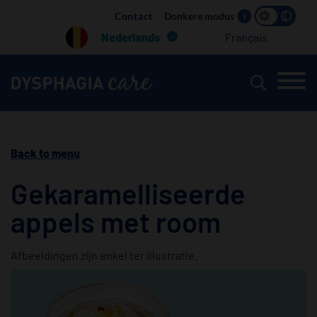
Main
Contact
Donkere modus
i
navigation
Nederlands
Français
Back to menu
Gekaramelliseerde
appels met room
Afbeeldingen zijn enkel ter illustratie.