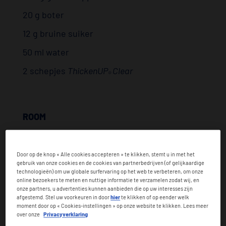
20 g boter
12 g bruine suiker
50 ml water
2 schepjes
ThickenUP
Clear
®
ROOM
100 g slagroom
1 schep
ThickenUP
Clear
Door op de knop « Alle cookies accepteren » te klikken, stemt u in met het
®
gebruik van onze cookies en de cookies van partnerbedrijven (of gelijkaardige
technologieën) om uw globale surfervaring op het web te verbeteren, om onze
online bezoekers te meten en nuttige informatie te verzamelen zodat wij, en
Bereiding
onze partners, u advertenties kunnen aanbieden die op uw interesses zijn
afgestemd. Stel uw voorkeuren in door
hier
te klikken of op eender welk
moment door op « Cookies-instellingen » op onze website te klikken. Lees meer
APPELS
over onze
Privacyverklaring