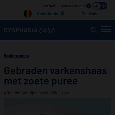
Main
Contact
Donkere modus
i
navigation
Nederlands
Français
Back to menu
Gebraden varkenshaas
met zoete puree
Afbeeldingen zijn enkel ter illustratie.