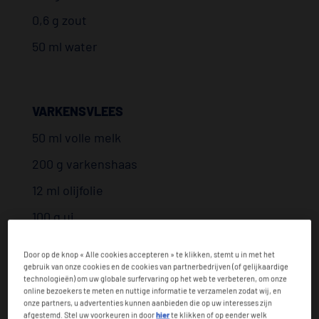
0,6 g zout
50 ml water
VARKENSVLEES
50 ml volle melk
200 g varkenshaas
12 ml olijfolie
100 g ui
6 laurierblaadjes
Door op de knop « Alle cookies accepteren » te klikken, stemt u in met het
100 ml water
gebruik van onze cookies en de cookies van partnerbedrijven (of gelijkaardige
technologieën) om uw globale surfervaring op het web te verbeteren, om onze
online bezoekers te meten en nuttige informatie te verzamelen zodat wij, en
0,6 gemalen witte peper
onze partners, u advertenties kunnen aanbieden die op uw interesses zijn
afgestemd. Stel uw voorkeuren in door
hier
te klikken of op eender welk