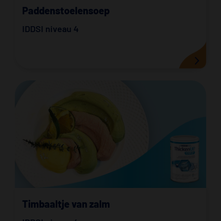
Paddenstoelensoep
IDDSI niveau 4
Timbaaltje van zalm