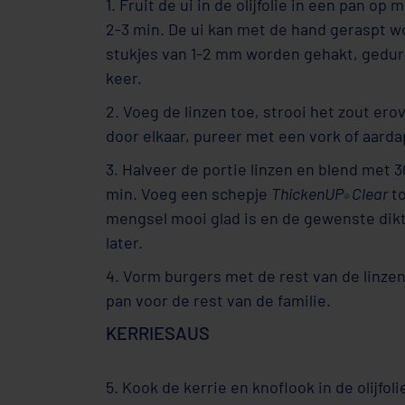
1. Fruit de ui in de olijfolie in een pan 
2-3 min. De ui kan met de hand geraspt wo
stukjes van 1-2 mm worden gehakt, gedu
keer.
2. Voeg de linzen toe, strooi het zout e
door elkaar, pureer met een vork of aard
3. Halveer de portie linzen en blend met 
min. Voeg een schepje
ThickenUP
Clear
to
®
mengsel mooi glad is en de gewenste dikte
later.
4. Vorm burgers met de rest van de linzen 
pan voor de rest van de familie.
KERRIESAUS
5. Kook de kerrie en knoflook in de olijfol