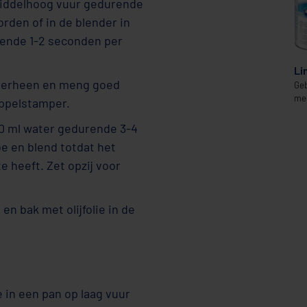
op middelhoog vuur gedurende
rden of in de blender in
rende 1-2 seconden per
Li
roverheen en meng goed
Geb
med
appelstamper.
30 ml water gedurende 3-4
e en blend totdat het
 heeft. Zet opzij voor
en bak met olijfolie in de
ie in een pan op laag vuur