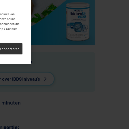
cookies van
 onze online
 aanbieden die
op « Cookies-
es accepteren
 4: Gladgemalen
 over IDDSI niveau’s
 minuten
r portie: