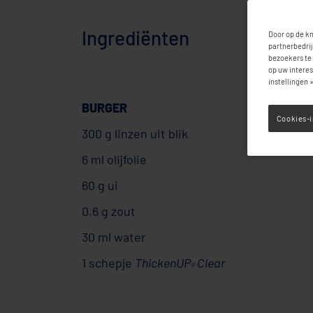
Ingrediënten
Door op de kn
partnerbedrij
bezoekers te 
op uw interes
instellingen 
BURGER
Cookies-i
300 g linzen uit blik
6 ml olijfolie
60 g ui
0,6 g zout
30 ml water
1 schepje
ThickenUP
Clear
®