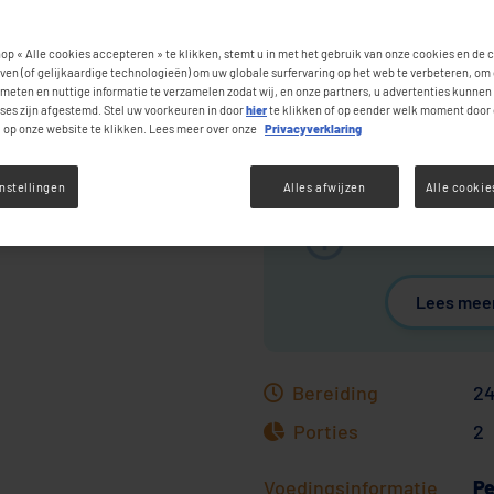
op « Alle cookies accepteren » te klikken, stemt u in met het gebruik van onze cookies en de 
ven (of gelijkaardige technologieën) om uw globale surfervaring op het web te verbeteren, om
meten en nuttige informatie te verzamelen zodat wij, en onze partners, u advertenties kunnen
ses zijn afgestemd. Stel uw voorkeuren in door
hier
te klikken of op eender welk moment door 
» op onze website te klikken. Lees meer over onze
Privacyverklaring
nstellingen
Alles afwijzen
Alle cooki
Geschikt voor
Lees meer
Bereiding
24
Porties
2
Voedingsinformatie
Pe