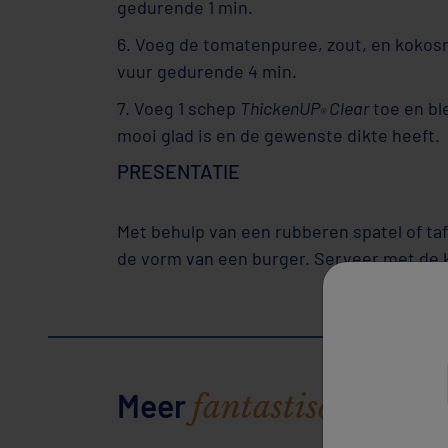
gedurende 1 min.
6. Voeg de tomatenpuree, zout, en kokosm
vuur gedurende 4 min.
7. Voeg 1 schep
ThickenUP
Clear
toe en bl
®
mooi glad is en de gewenste dikte heeft.
PRESENTATIE
Met behulp van een rubberen spatel of taf
de vorm van een burger. Serveer met de 
Meer
rece
fantastische