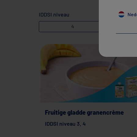
IDDSI niveau
Gebruikt
Ned
4
Fruitige gladde granencrème
IDDSI niveau 3
,
4