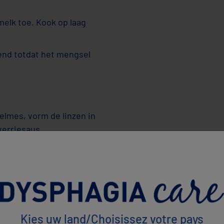
elk toe. Kook op laag
end totdat het mengsel
elmes, vorm de linzen in
kerriesaus.
pten
Kies uw land/Choisissez votre pays