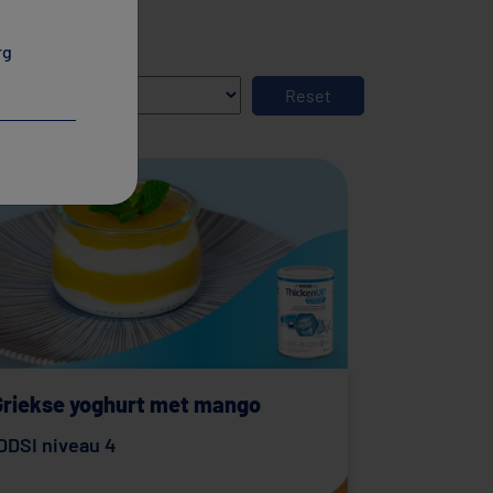
×
ype
rg
Griekse yoghurt met mango
DDSI niveau 4