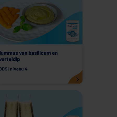
Hummus van basilicum en
worteldip
DDSI niveau 4