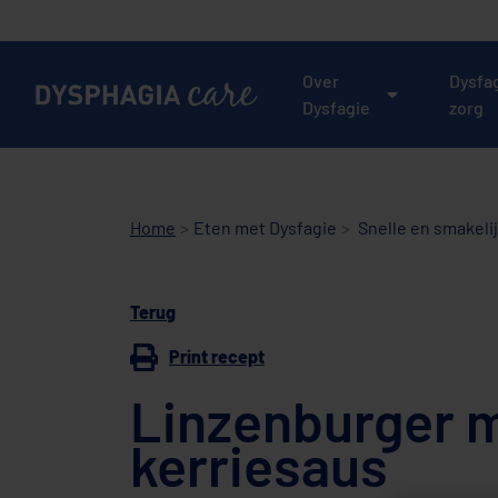
Main
navigation
Over
Dysfa
Dysfagie
zorg
Home
Eten met Dysfagie
Snelle en smakeli
Terug
Print recept
Linzenburger 
kerriesaus