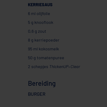
KERRIESAUS
6 ml olijfolie
5 g knooflook
0,6 g zout
8 g kerriepoeder
95 ml kokosmelk
50 g tomatenpuree
2 schepjes
ThickenUP
Clear
®
Bereiding
BURGER